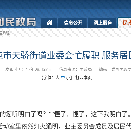
信息公开
网上服务
民
区治理
屯市天骄街道业委会忙履职 服务居
发布时间：17年06月27日
信息来源：民政局
编辑：兵团民政
【字体：
大
中
小
】
打印本页
的您听明白了吗？”“懂了，懂了，这下我明白了。
活动室里依然灯火通明，业主委员会成员及居民