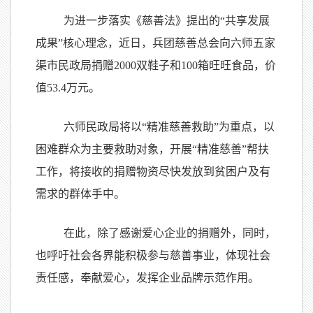
为进一步
落实《慈善法》提出的“共享发展
成果”核心理念，
近日，兵团慈善总会向六师五家
渠市民政局捐赠
2000
双鞋子和
100
箱旺旺食品，价
值
53.4
万元。
六师民政局将以“精准慈善救助”为重点，
以
困难群众为主要救助对象，开展“精准慈善”帮扶
工作，将接收的捐赠物资尽快发放到贫困户及有
需求的群体手中。
在此，除了感谢爱心企业的捐赠外，同时，
也呼吁社会各界能积极参与慈善事业
，体现社会
责任感，奉献爱心，发挥企业品牌示范作用。