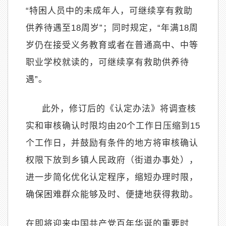
“
特困人员中的未成年人，可继续享有救助
供养待遇至
18
周岁
”
；同时规定，
“
年满
18
周
岁仍在接受义务教育或者在普通高中、中等
职业学校就读的，可继续享有救助供养待
遇
”
。
此外，修订后的《认定办法》将调查核
实和审核确认时限均由
20
个工作日压缩到
15
个工作日，并鼓励有条件的地方将审核确认
权限下放到乡镇人民政府（街道办事处），
进一步简化优化认定程序，缩短办理时限，
确保困难群众能够及时、便捷地获得救助。
在即将迎来中国共产党百年华诞的重要时