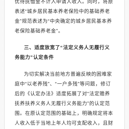
优待抚恤金不计入申请人收入。同时，将原
表述
“
城乡居民基本养老保险中的基础养老
金
”
规范表述为
“
中央确定的城乡居民基本养
老保险基础养老金
”
。
三、适度放宽了
“
法定义务人无履行义
务能力
”
认定条件
为切实解决当前地方普遍反映的困难家
庭中
“
以老养残
”
、
“
一户多残
”
等问题，修订
后的《认定办法》适度拓展了对
“
法定赡养
抚养扶养义务人无履行义务能力
”
的认定范
围。在原认定范围的基础上，明确规定将本
人收入低于当地上年人均可支配收入，且财