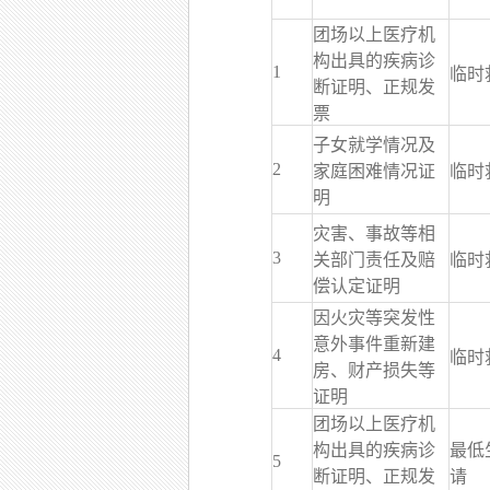
团场以上医疗机
构出具的疾病诊
1
临时
断证明、正规发
票
子女就学情况及
2
家庭困难情况证
临时
明
灾害、事故等相
3
关部门责任及赔
临时
偿认定证明
因火灾等突发性
意外事件重新建
4
临时
房、财产损失等
证明
团场以上医疗机
构出具的疾病诊
最低
5
断证明、正规发
请