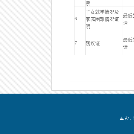
票
子女就学情况及
最低
6
家庭困难情况证
请
明
最低
7
残疾证
请
主 办