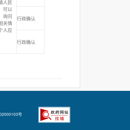
镇人民
，可以
，询问
行政确认
相关情
个人应
行政确认
02000103号