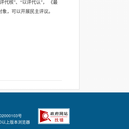
评代核
”
、
“
以评代认
”
，
《最
对象，可以开展民主评议。
02000103号
E8.0以上版本浏览器