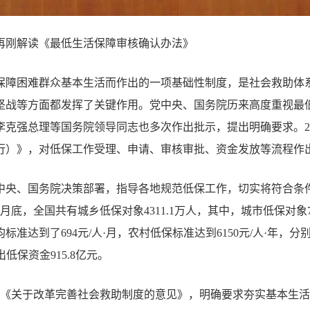
再刚解读《最低生活保障审核确认办法》
保障困难群众基本生活而作出的一项基础性制度，是社会救助体
坚战等方面都发挥了关键作用。党中央、国务院历来高度重视最
李克强总理等国务院领导同志也多次作出批示，提出明确要求。
2
行）》，对低保工作受理、申请、审核审批、资金发放等流程作
中央、国务院决策部署，指导各地规范低保工作，切实将符合条
月底，全国共有城乡低保对象
4311.1
万人，其中，城市低保对象
均标准达到了
694
元
/
人
·
月，农村低保标准达到
6150
元
/
人
·
年，分
出低保资金
915.8
亿元。
《关于改革完善社会救助制度的意见》，明确要求夯实基本生活