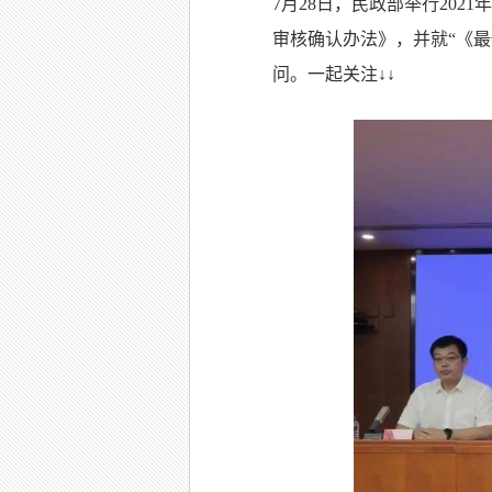
7
月
28
日，民政部举行
2021
年
审核确认办法》，并就
“
《最
问。一起关注
↓↓