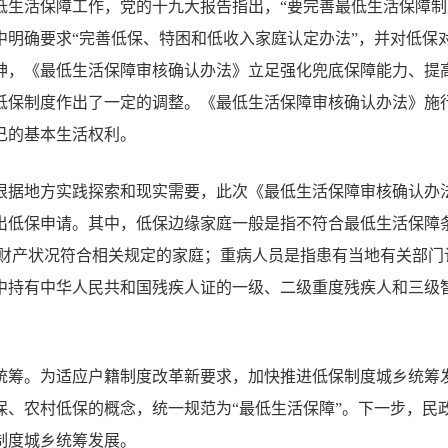
低生活保障工作，党的十九大报告指出，
“
要完善最低生活保障制
中明确要求
“
完善低保、特困和低收入家庭认定办法
”
，并对低保
神，《最低生活保障审核确认办法》立足强化兜底保障能力、提
低保制度作出了一定的调整。《最低生活保障审核确认办法》施
己的基本生活权利。
根据地方实践探索和现实需要，此次《最低生活保障审核确认办
出低保申请。其中，低保边缘家庭一般是指不符合最低生活保障
财产状况符合相关规定的家庭；重病人员是指患有当地有关部门
中持有中华人民共和国残疾人证的一级、二级重度残疾人和三级
统筹。
为适应户籍制度改革新要求，加快推进低保制度城乡统筹
保、农村低保的概念，统一规范为
“
最低生活保障
”
。下一步，民
制度城乡统筹发展。