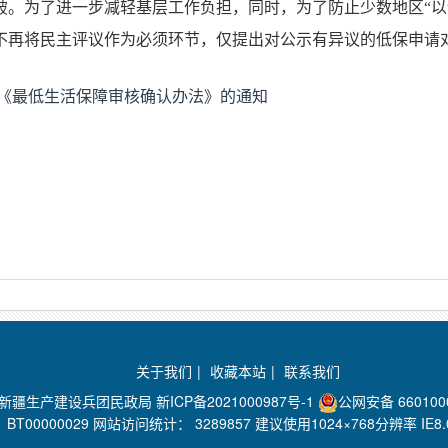
破。为了进一步减轻基层工作负担，同时，为了防止少数地区
“
以
不再将民主评议作为必须环节，仅提出对公示有异议的低保申请
《最低生活保障审核确认办法》的通知
关于我们
|
收藏本站
|
联系我们
：新疆生产建设兵团民政局
新ICP备2021000987号-1
公网安备 660100
BT00000029 网站访问统计：
3289857 建议使用1024×768分辨率 I