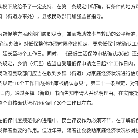
认权下放给予了一定支持，在第二条规定中明确，有条件的地方
府（街道办事处），县级民政部门加强监督指导。
为督促地方民政部门履职尽责，兼顾救助效率与救助的公平精准
确认办法》对低保整体办理时限作出规定，要求低保审核确认工
，延长至
45
个工作日。同时，
《最低生活保障审核确认办法》还
条规定，乡镇（街道）应当自受理低保申请之日起
3
个工作日内，
民政府民政部门应当在收到乡镇（街道）对家庭经济状况进行信
条规定
“10
个工作日内提出审核确认意见
”
，第二十一条规定，对
日内，通过乡镇（街道）书面告知申请人并说明理由。在实际
整个审核确认流程压缩到了
20
个工作日左右。
在低保制度规范化的进程中，民主评议作为必须环节，在了解低
发挥着重要的作用。但近年来，随着社会救助家庭经济状况核对