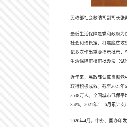
民政部社会救助司副司长张
最低生活保障是党和政府为
社会和谐稳定、打赢脱贫攻
记多次作出重要指示批示，
生活保障审核审批办法（试
近年来，民政部认真贯彻党
取得积极成效。截至
2021
年
6
3538
万人。全国城市低保平
8.4%
。
2021
年
1—6
月累计支
2020
年
4
月，中办、国办印发