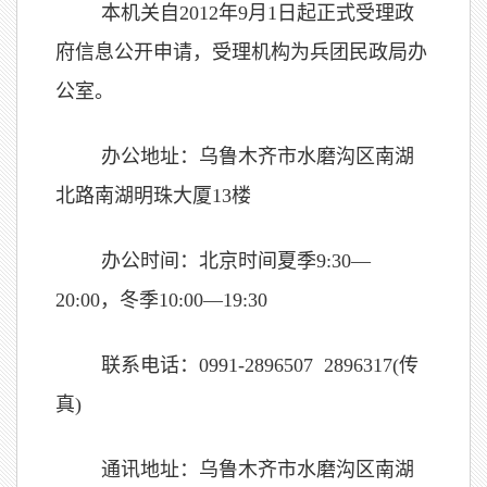
本机关自
2012
年
9
月
1
日起正式受理政
府信息公开申请，受理机构为兵团民政局办
公室。
办公地址：乌鲁木齐市水磨沟区南湖
北路南湖明珠大厦13楼
办公时间：北京时间夏季
9:30
—
20:00
，冬季
10:00
—
19:30
联系电话：
0991-2896507
2896317(
传
真
)
通讯地址：乌鲁木齐市
水磨沟区南湖