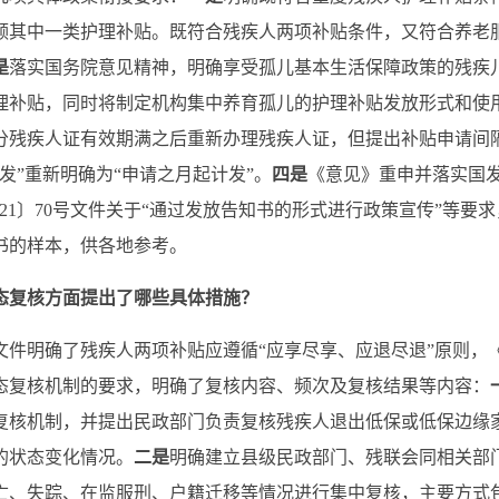
领其中一类护理补贴。既符合残疾人两项补贴条件，又符合养老
是
落实国务院意见精神，明确享受孤儿基本生活保障政策的残疾
理补贴，同时将制定机构集中养育孤儿的护理补贴发放形式和使
分残疾人证有效期满之后重新办理残疾人证，但提出补贴申请间
发”重新明确为“申请之月起计发”。
四是
《意见》重申并落实国发〔
021〕70号文件关于“通过发放告知书的形式进行政策宣传”等要
书的样本，供各地参考。
态复核方面提出了哪些具体措施？
2号文件明确了残疾人两项补贴应遵循“应享尽享、应退尽退”原则
态复核机制的要求，明确了复核内容、频次及复核结果等内容：
复核机制，并提出民政部门负责复核残疾人退出低保或低保边缘
的状态变化情况。
二是
明确建立县级民政部门、残联会同相关部
亡、失踪、在监服刑、户籍迁移等情况进行集中复核，主要方式