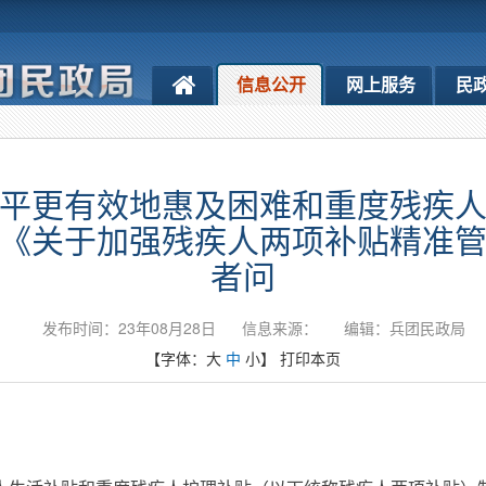
信息公开
网上服务
民
平更有效地惠及困难和重度残疾
《关于加强残疾人两项补贴精准
者问
发布时间：23年08月28日
信息来源：
编辑：兵团民政局
【字体：
大
中
小
】
打印本页