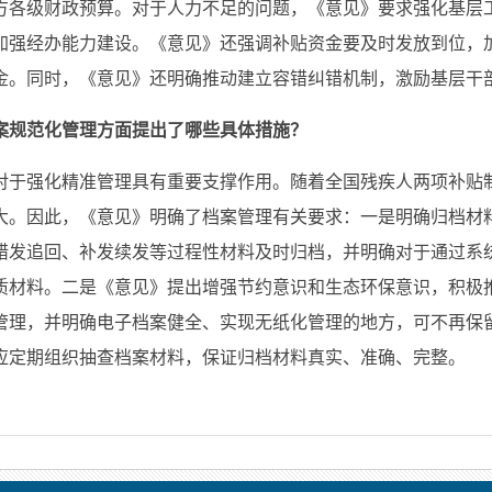
方各级财政预算。对于人力不足的问题，《意见》要求强化基层
加强经办能力建设。《意见》还强调补贴资金要及时发放到位，
金。同时，《意见》还明确推动建立容错纠错机制，激励基层干
案规范化管理方面提出了哪些具体措施？
对于强化精准管理具有重要支撑作用。随着全国残疾人两项补贴
大。因此，《意见》明确了档案管理有关要求：一是明确归档材
错发追回、补发续发等过程性材料及时归档，并明确对于通过系
质材料。二是《意见》提出增强节约意识和生态环保意识，积极
管理，并明确电子档案健全、实现无纸化管理的地方，可不再保
应定期组织抽查档案材料，保证归档材料真实、准确、完整。