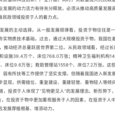
业发展的动力活力有待充分释放。必须从推动高质量发展
准民政领域投资于人的着力点。
展的主动选择。从一般发展规律看，投资于物往往是一
夯实物质技术基础。过去，通过大规模投资于物，我国在
，推动经济总量跃居世界第二位。从民政领域看，经过长期
设施39.4万个、床位768.0万张；精神卫生福利机构1
个、床位9.6万张；救助管理站1558个、床位7.2万张。
、弱有所扶等工作提供了坚实支撑。但随着我国进入新发
步显现，供需错位、重复建设、重建轻管、重物轻人等倾
增，投资于人体现了“见物更见人”的发展理念。新形势下
密结合，在投资于物中更加重视服务于人的因素，在投资于人
远发展厚植根基、增添动力。