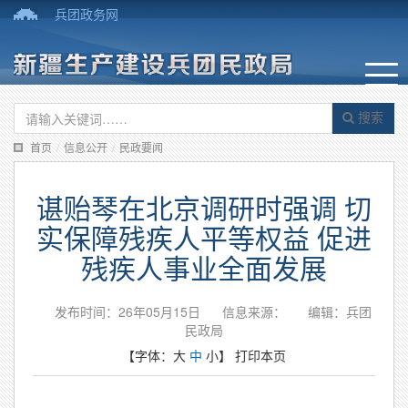
兵团政务网
搜索
首页
/
信息公开
/
民政要闻
谌贻琴在北京调研时强调 切
实保障残疾人平等权益 促进
残疾人事业全面发展
发布时间：26年05月15日
信息来源：
编辑：兵团
民政局
【字体：
大
中
小
】
打印本页