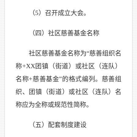
（
5
）召开成立大会。
（
四
）社区慈善基金名称
社区慈善基金名称为
“
慈善组织
名
称
+
XX
团
镇
（
街道）或社区
（连队）
名称
+
慈善基金
”的格式编列。
慈善组
织、
团
镇
（
街道）或社区
（连队）
名
称应为全称或规范性简称。
（
五
）配套制度建设