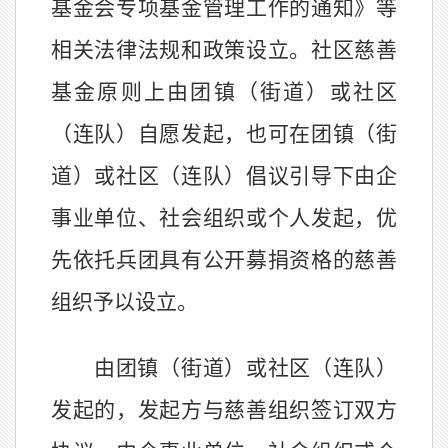
基金会专项基金管理工作的通知》等
相关法律法规和政策设立。社区慈善
基金原则上由
团
镇
（
街道）或社区
（连队）
自愿发起，
也可在
团
镇
（
街
道）或社区
（连队）倡议引导下由企
事业单位、社会组织或个人发起，优
先
依托
兵团
具有公开募捐资格的慈善
组织予以设立
。
由
团
镇
（
街道）或社区
（连队）
发起的，发起方与慈善组织签订双方