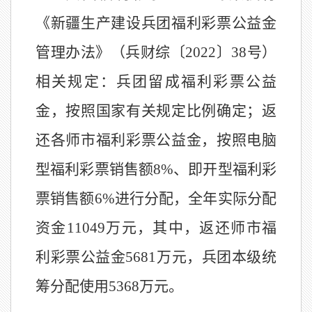
《新疆生产建设兵团福利彩票公益金
管理办法》（兵财综〔
2022
〕
38
号）
相关规定：兵团留成福利彩票公益
金，按照国家有关规定比例确定；返
还各师市福利彩票公益金，按照电脑
型福利彩票销售额
8%
、即开型福利彩
票销售额
6%
进行分配
，
全年实际分配
资金
11049
万元
，
其中，返还师市福
利彩票公益金
5681
万元，兵团本级统
筹
分配
使用
5368
万元。