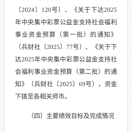
〔
2024
〕
120
号）
、
《关于下达
202
5
年中央集中彩票公益金支持社会福利
事业资金预算（第一批）的通知》
（兵财社〔
202
5
〕
77
号）
、
《关于下
达
20
25
年中央集中彩票公益金支持社
会福利事业资金预算（第二批）的通
知》（兵财社〔
202
5
〕
69
号）
，资金
下拨至各相关师市。
（四）主要绩效目标及完成情况