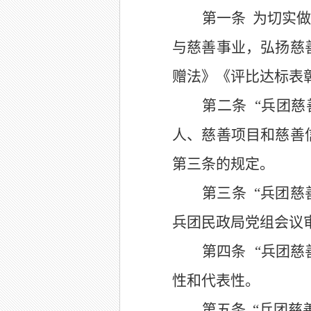
第一条
为
切实
做
与慈善事业，弘扬慈
赠法》《评比达标表
第
二
条
“
兵团
慈
人、慈善项目和慈善
第三条的规定。
第三条
“
兵团
慈
兵团民政局
党组会议
第四条
“
兵团
慈
性和代表性。
第五条
“
兵团
慈