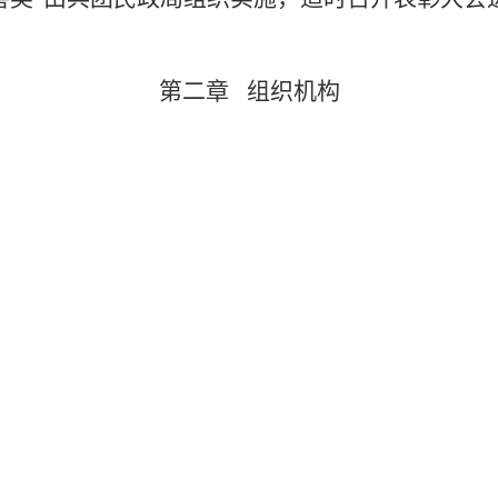
第二章
组织机构
政局成立由党组书记、局长担任组长，分管副局
工作领导小组，加强评选工作的领导和组织协调
评委会由兵团本级有关党政部门、人民团体、
的代表和专家学者组成。
善奖
”评委会下设办公室，承担评选表彰日常工作
进处
。
评委会办公室根据工作需要，可选择有资质的传媒