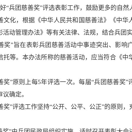
好
“
兵团
慈善奖
”评选表彰工作，鼓励更多的自然
善文化，根据《中华人民共和国慈善法》《中华
彰活动管理办法》等有关法律、法规，
结合
兵团
善奖
”旨在表彰
兵团
慈善活动中事迹突出、影响
信托等
。
本办法所称的慈善活动，应当符合《中
善奖
”原则上每
5
年评选一次。每届
“
兵团
慈善奖
”
审议确定。
善奖
”评选工作坚持“公开、公平、公正”的原则
善奖
”由
兵团民政局组织实施，适时
召开表彰大会