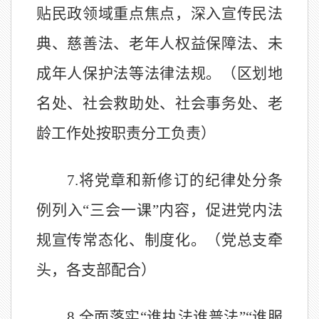
贴民政领域重点焦点，
深入宣传
民法
典、慈善法、老年人权益保障法、未
成年人保护法等
法律法规
。
（区划地
名处、社会救助处、社会事务处、老
龄工作处按职责分工负责）
7.
将党章和新修订的纪律处分条
例列入
“
三会一课
”
内容，促进党内法
规宣传常态化、制度化。（党总支牵
头，各支部配合）
8.
全面落实
“
谁执法谁普法
”“
谁服