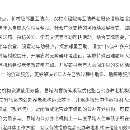
。
务点。将村级邻里互助点、农村幸福院等互助养老服务设施建设
老年人自愿入住相互帮扶、社会广泛支持的可持续发展模式，鼓
医送药、探访关爱、学习交流等互助帮扶活动。结合实际需要，
老年食堂、设置老年助餐点，探索邻里互助、设立“中心户”多
村容村貌提升，开展农村无障碍环境建设，实施特殊困难老年人
老机构建设老年教育学习点。开展农村老年人喜闻乐见的文化活
背上”的流动服务，更好解决老年人在游牧过程中助急、助医等服
老机构资源使用效能。县域内要统筹采取优化整合公办养老机构
提升辖区内公办养老机构运营效率，并逐步将集中供养特困人
设施（敬老院）。对闲置或运营效率偏低的公办养老机构，可按
会力量参与。县域内公办养老机构上一年度平均入住率低于所在
制定具体工作方案，采取有效措施提高公办养老机构床位使用效