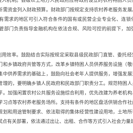
投入机制。县级以上地方人民政府应将政府设立的农村特困人员
所需资金列入财政预算。财政部门按规定支持农村养老服务发展
有需求的地区可引入符合条件的国有或民营企业专业化、连锁
管部门负责指导金融机构在依法合规、风险可控的前提下，加
利用效率。鼓励结合实际按规定采取县级民政部门直管、委托经
门和乡镇政府共管等方式，改革乡镇特困人员供养服务设施（敬
集中供养需求的基础上，鼓励向社会老年人提供服务，增强发展
管理的，要明确乡镇人民政府和民政部门职责分工。规范特困人
平。加强闲置农村公共服务设施综合利用，优先改建为养老机构
学习点等农村养老服务场所。支持有条件的地区盘活供销合作社
规划和用途管制要求、依法取得的集体经营性建设用地，土地所
试点有关部署，依法通过出让、出租、合作等方式引入社会力量