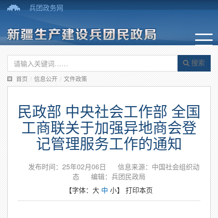
兵团政务网
搜索
首页
/
信息公开
/
文件政策
民政部 中央社会工作部 全国
工商联关于加强异地商会登
记管理服务工作的通知
发布时间：25年02月06日
信息来源：中国社会组织动
态
编辑：兵团民政局
【字体：
大
中
小
】
打印本页