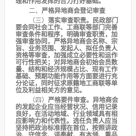
理和作用发挥的合力打好基础。
二、
严格异地商会登记审查
（三）
落实审查职责
。民政部门
要会同社会工作、工商联等部门完善
审查条件和程序，明确审查职责，加
强审查协同，严格异地商会名称、宗
旨、业务范围、发起人、拟任负责人
资格等审查，加强成立必要性和运作
可行性把关；对异地商会初始会员数
量、结构和经济规模占比、现有工作
基础、预期功能作用等方面要进行充
分论证，同时征求原籍地工商联等单
位及利益相关方的意见。
（四）
严格要件审查。
异地商会
的发起企业应当经营状况、信用记录
良好，在活动地域、行业领域具有相
应影响力和代表性。选任负责人应当
坚持把政治标准摆在首位，按照讲政
治、守信念、讲奉献、有本领、重品