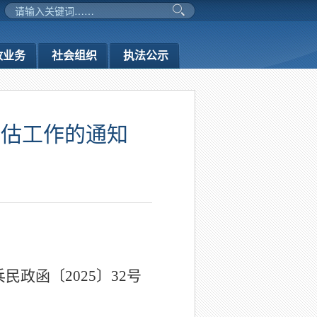
政业务
社会组织
执法公示
评估工作的通知
兵民政函〔
202
5
〕
32
号