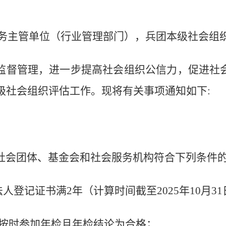
务主管单位
（行业管理部门），兵团本级社会组
监督管理，进一步提高社会组织公信力，促进社
级社会组织评估工作。现将有关事项通知如下
:
社会团体、基金会和社会服务机构
符合下列条件
法人登记证书满
2
年
（计算时间截至
2025
年
10
月
31
按时参加年检且年检结论为合格；