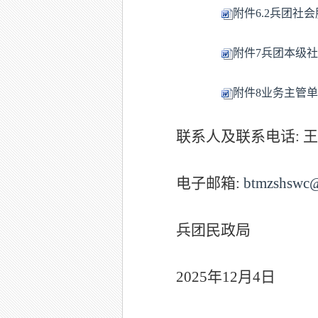
附件6.2兵团社会
附件7兵团本级社
附件8业务主管单
联系人
及联系
电话:
电子邮箱:
btmzshswc
兵团民
政局
2025年
12
月
4
日