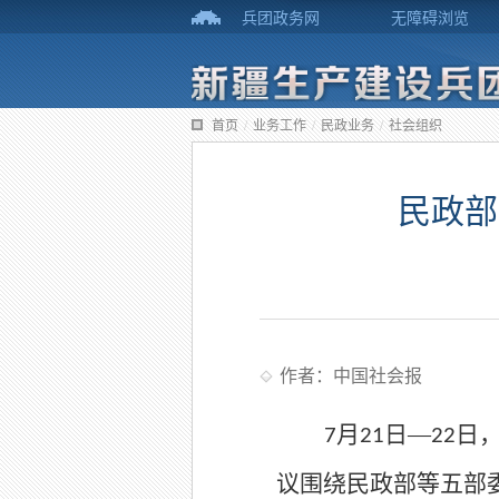
兵团政务网
无障碍浏览
首页
/
业务工作
/
民政业务
/
社会组织
民政部
作者：中国社会报
月
日—
日
7
21
22
议围绕民政部等五部