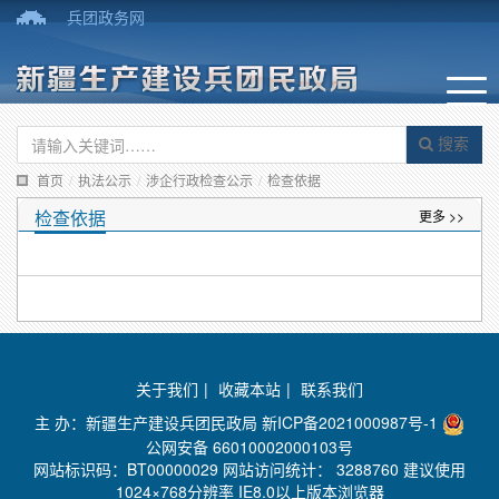
兵团政务网
搜索
首页
/
执法公示
/
涉企行政检查公示
/
检查依据
检查依据
更多 >>
关于我们
|
收藏本站
|
联系我们
主 办：新疆生产建设兵团民政局
新ICP备2021000987号-1
公网安备 66010002000103号
网站标识码：BT00000029 网站访问统计：
3288760 建议使用
1024×768分辨率 IE8.0以上版本浏览器