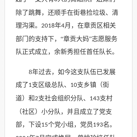
除了跳舞，还顺手在街巷捡垃圾、清
理沟渠。
年
月，在章贡区相关
2018
4
部门的支持下，“章贡大妈”志愿服务
队正式成立，余新秀担任首任队长。
8
年过去，如今这支队伍已发展
成了
支区级总队、
支乡镇（街
1
10
道）和
支社会组织分队、
支村
2
143
（社区）小分队，并且成立了党支
部，下设
个党小组，党员
名。
15
193