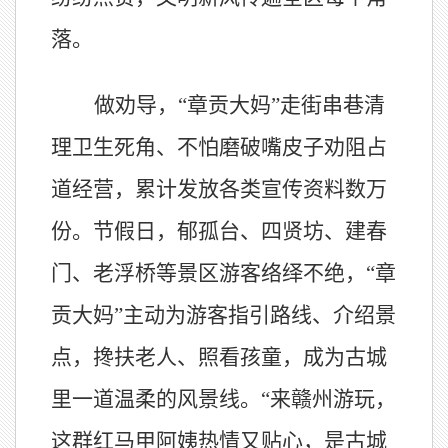
落。
做劝导，
“章贡大妈”走街串巷清
理卫生死角、不怕磨破嘴皮子劝阻占
道经营，累计发放各类宣传资料数万
份。节假日，郁孤台、四贤坊、建春
门、老浮桥等景区游客络绎不绝，“章
贡大妈”主动为游客指引路线、介绍景
点，搀扶老人、照看孩童，成为古城
里一道温柔的风景线。“来赣州游玩，
这群红马甲阿姨热情又贴心，是古城