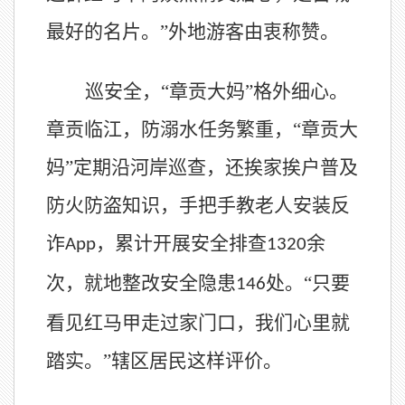
最好的名片。”外地游客由衷称赞。
巡安全，
“章贡大妈”格外细心。
章贡临江，防溺水任务繁重，“章贡大
妈”定期沿河岸巡查，还挨家挨户普及
防火防盗知识，手把手教老人安装反
诈
，累计开展安全排查
余
App
1320
次，就地整改安全隐患
处。“只要
146
看见红马甲走过家门口，我们心里就
踏实。”辖区居民这样评价。