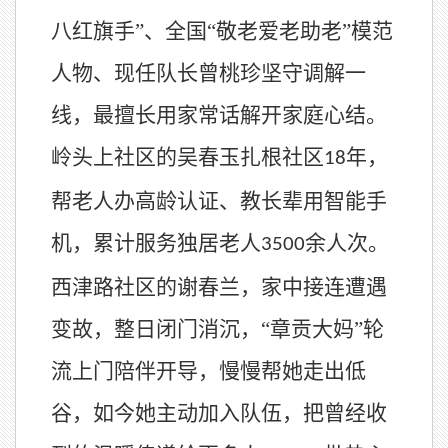
八红旗手”、全国“敬老爱老助老”模范
人物、现任队长曾桃珍坚守调解一
线，最擅长用家常话解开家庭心结。
岭头上社区的吴春玉扎根社区
年，
18
帮老人办高龄认证、教长辈用智能手
机，累计服务独居老人
余人次。
3500
西津路社区的谢春兰，家中接连遭遇
变故，整日闭门消沉，“章贡大妈”轮
流上门陪伴开导，慢慢帮她走出低
谷，如今她主动加入队伍，把曾经收