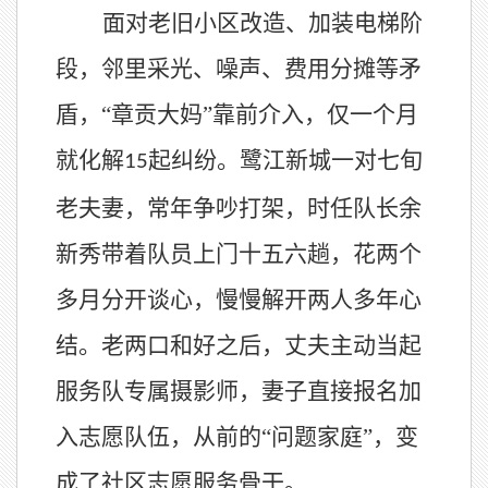
面对老旧小区改造、加装电梯阶
段，邻里采光、噪声、费用分摊等矛
盾，
“章贡大妈”靠前介入，仅一个月
就化解
起纠纷。鹭江新城一对七旬
15
老夫妻，常年争吵打架，时任队长余
新秀带着队员上门十五六趟，花两个
多月分开谈心，慢慢解开两人多年心
结。老两口和好之后，丈夫主动当起
服务队专属摄影师，妻子直接报名加
入志愿队伍，从前的“问题家庭”，变
成了社区志愿服务骨干。