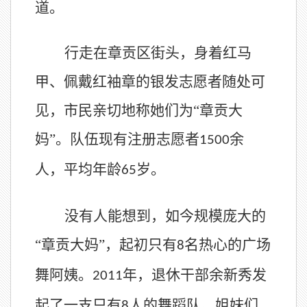
道。
行走在章贡区街头，身着红马
甲、佩戴红袖章的银发志愿者随处可
见，市民亲切地称她们为
“章贡大
妈”。队伍现有注册志愿者
余
1500
人，平均年龄
岁。
65
没有人能想到，如今规模庞大的
“章贡大妈”，起初只有
名热心的广场
8
舞阿姨。
年，退休干部余新秀发
2011
起了一支只有
人的舞蹈队。姐妹们
8