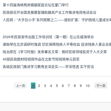
第十四届海峡两岸婚姻家庭论坛在厦门举行
民政部召开全国发展康复辅助器具产业工作推进电视电话会议
人民网｜“大手拉小手”系列观察之二——提标扩面：守护困境儿童成长
2026年民政宣传出版工作培训班（第一期）在山东威海举办
谌贻琴在北京调研时强调 切实保障残疾人平等权益 促进残疾人事业全
陆治原在《学习时报》发表署名文章：做好民政领域投资于人大文章
45部民政题材短视频作品在北影节短视频单元获奖
各级民政部门推进学习教育走深走实——学深悟透 实干担当
1
2
3
4
5
6
7
8
9
10
上一页
下一页