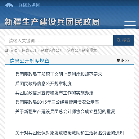
兵团政务网
搜索
首页
/
信息公开
/
民政信息公开
/
信息公开制度规章
信息公开制度规章
更多 >>
兵团民政局干部职工文明上网制度和规范要求
兵团民政局信息公开规章制度
兵团民政信息宣传和发布工作的实施办法
兵团民政局2015年三公经费使用情况公示表
关于新疆生产建设兵团总会计师协会成立登记的批复
关于对兵团低保对象发放取暖救助和生活补贴资金的通知