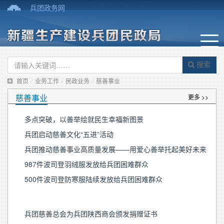
兵团政务网
搜索
首页
/
业务工作
/
民政业务
/
慈善事业
慈善事业
更多 >>
多点突破，以善举绘就民生幸福新图景
兵团启动慈善文化“五进”活动
兵团推动慈善事业高质量发展——用爱心善举托起美好未来
987件波司登羽绒服发放给兵团困难群众
500件波司登防寒服陆续发放给兵团困难群众
兵团慈善总会为兵团陕西商会颁发捐赠证书