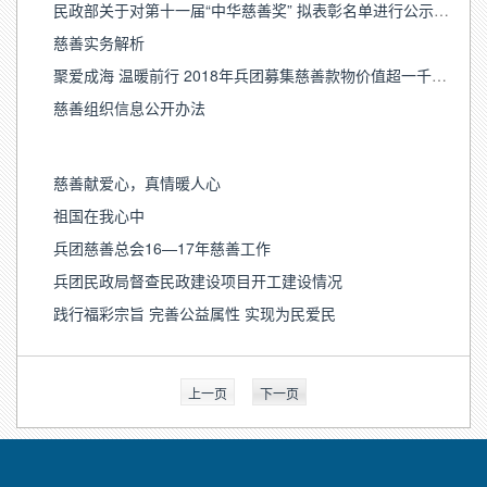
民政部关于对第十一届“中华慈善奖” 拟表彰名单进行公示的公告
慈善实务解析
聚爱成海 温暖前行 2018年兵团募集慈善款物价值超一千万元
慈善组织信息公开办法
慈善献爱心，真情暖人心
祖国在我心中
兵团慈善总会16—17年慈善工作
兵团民政局督查民政建设项目开工建设情况
践行福彩宗旨 完善公益属性 实现为民爱民
上一页
下一页