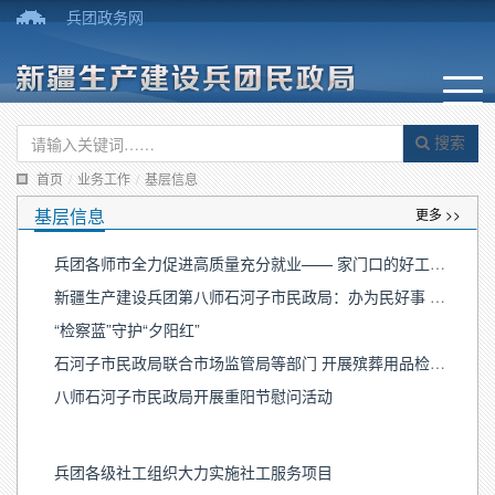
兵团政务网
搜索
首页
/
业务工作
/
基层信息
基层信息
更多 >>
兵团各师市全力促进高质量充分就业—— 家门口的好工作让幸福“触手可及”
新疆生产建设兵团第八师石河子市民政局：办为民好事 续军垦荣光
“检察蓝”守护“夕阳红”
石河子市民政局联合市场监管局等部门 开展殡葬用品检查工作
八师石河子市民政局开展重阳节慰问活动
兵团各级社工组织大力实施社工服务项目