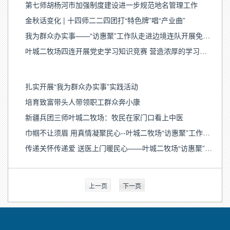
第七师胡杨河市加强制度建设进一步规范地名管理工作
金秋话变化 | 十四师二二四团打“特色牌”唱“产业曲”
我为群众办实事——“访惠聚”工作队走进边境连队开展免费义诊活动
叶城二牧场四连开展党史学习知识竞赛 营造浓厚的学习氛围
扎实开展“我为群众办实事”实践活动
培育致富带头人带领职工群众奔小康
新疆兵团三师叶城二牧场：牧民在家门口看上中医
巾帼不让须眉 用真情凝聚民心--叶城二牧场“访惠聚”工作队队员夏木西努尔 ·吐尔洪
传递关怀传递爱 送医上门暖民心——叶城二牧场“访惠聚”工作队副队长史国斌
上一页
下一页