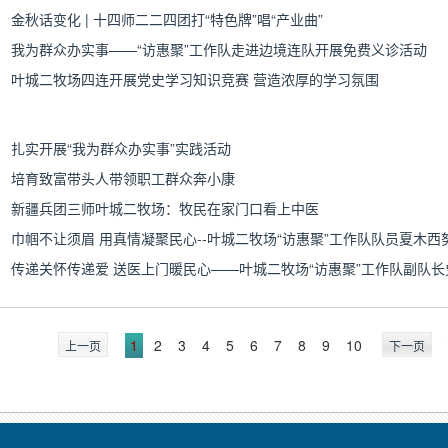
金秋话变化 | 十四师二二四团打“特色牌”唱“产业曲”
我为群众办实事——“访惠聚”工作队走进边境连队开展免费义诊活动
叶城二牧场四连开展党史学习知识竞赛 营造浓厚的学习氛围
扎实开展“我为群众办实事”实践活动
培育致富带头人带领职工群众奔小康
新疆兵团三师叶城二牧场：牧民在家门口看上中医
传递关怀传递爱 送医上门暖民心——叶城二牧场“访惠聚”工作队副队长
1
2
3
4
5
6
7
8
9
10
上一页
下一页