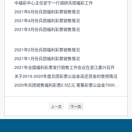
中福彩中心主任安宁一行调研兵团福彩工作
2021年6月份兵团福利彩票销售情况
2021年4月份兵团福利彩票销售情况
2021年3月份兵团福利彩票销售情况
2021年2月份兵团福利彩票销售情况
2021年1月份兵团福利彩票销售情况
2021年全国福利彩票发行销售工作会议在浙江嘉兴召开
关于2019-2020年度兵团彩票公益金返还资金的使用情况
2020年兵团销售福利彩票2.5亿元 筹集彩票公益金7000万元
上一页
下一页