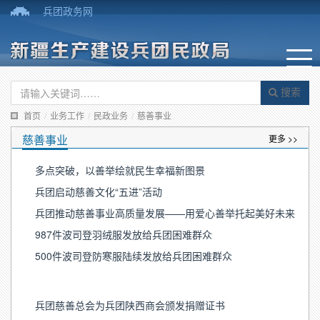
兵团政务网
搜索
首页
/
业务工作
/
民政业务
/
慈善事业
慈善事业
更多 >>
多点突破，以善举绘就民生幸福新图景
兵团启动慈善文化“五进”活动
兵团推动慈善事业高质量发展——用爱心善举托起美好未来
987件波司登羽绒服发放给兵团困难群众
500件波司登防寒服陆续发放给兵团困难群众
兵团慈善总会为兵团陕西商会颁发捐赠证书