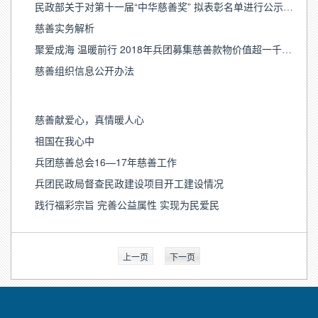
民政部关于对第十一届“中华慈善奖” 拟表彰名单进行公示的公告
慈善实务解析
聚爱成海 温暖前行 2018年兵团募集慈善款物价值超一千万元
慈善组织信息公开办法
慈善献爱心，真情暖人心
祖国在我心中
兵团慈善总会16—17年慈善工作
兵团民政局督查民政建设项目开工建设情况
践行福彩宗旨 完善公益属性 实现为民爱民
上一页
下一页