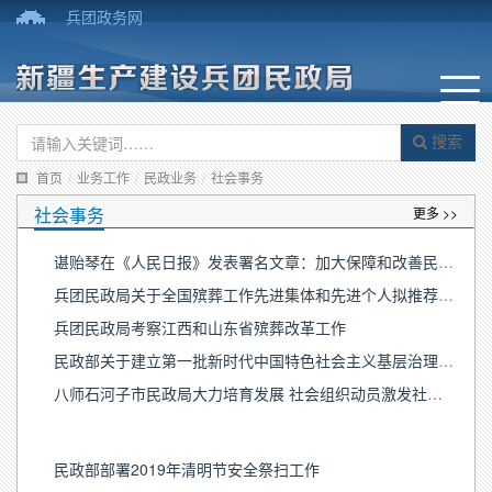
兵团政务网
搜索
首页
/
业务工作
/
民政业务
/
社会事务
社会事务
更多 >>
谌贻琴在《人民日报》发表署名文章：加大保障和改善民生力度
兵团民政局关于全国殡葬工作先进集体和先进个人拟推荐名单公示
兵团民政局考察江西和山东省殡葬改革工作
民政部关于建立第一批新时代中国特色社会主义基层治理研究基地的公告
八师石河子市民政局大力培育发展 社会组织动员激发社会力量参与社会治理
民政部部署2019年清明节安全祭扫工作